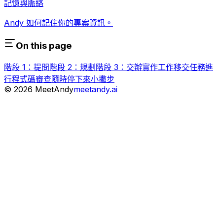
記憶與脈絡
Andy 如何記住你的專案資訊。
On this page
階段 1：提問
階段 2：規劃
階段 3：交辦實作工作
移交任務進
行程式碼審查
隨時停下來
小撇步
©
2026
MeetAndy
meetandy.ai