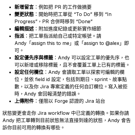
新增留言
：例如把 PR 的工作做摘要
變更狀態
：開始時把工單從 “To Do” 移到 “In
Progress”，PR 合併時移到 “Done”
編輯描述
：附加進度紀錄或更新實作細節
指派
：把工單指派給自己或特定帳號。請
Andy「assign this to me」或「assign to @alex」即
可。
設定優先序與標籤
：Andy 可以設定工單的優先序，也
可以新增或移除標籤，且不會覆蓋工單上已有的標籤。
設定任何欄位
：Andy 會讀取工單以探索可編輯的欄
位，並依 field id 設定，包括到期日、sprint、故事點
數，以及你 Jira 專案定義的任何自訂欄位。寫入被拒
時，Andy 會回報清楚的錯誤。
上傳附件
：僅限以 Forge 認證的 Jira 站台
狀態變更會走你 Jira workflow 中已定義的轉換。如果你請
Andy 把工單轉到目前狀態無法直接到達的狀態，Andy 會告
訴你目前可用的轉換有哪些。